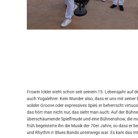
Frowin Ickler steht schon seit seinem 15. Lebensjahr auf d
B der 90iger hinzu, was ihn über die HR-Band, diver
auch Yogalehrer. Kein Wunder also, dass er uns mit seine
mehrerer Preise zur StreetLIVE Family führte. Inzwischen 
solider Groove oder expressives Spiel, er beherrscht virtuo
und stand unter anderem mit Stanley Clarke, Laith Al Deen
das hört man nicht nur, das sieht man auch: Auf der Bühne
Philipp Poisel, Joe Cocker und vielen anderen auf der Bühne. Egal, ob
überschäumende Spielfreude und eine Bühnenshow, die man
oder in einem loungigen Trio mit Kontrabass – Frowin ic
früh begeisterte ihn die Musik der 70er Jahre, so dass er b
und Rhythm n‘ Blues Bands unterwegs war. Es kam das Inte