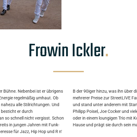
Frowin Ickler
.
er Bühne. Nebenbei ist er übrigens
se Bandprojekte und dem Gewinn
r Energie regelmäßig umhaut. Ob
ist er in ganz Europa unterwegs
s nahezu alle Stilrichtungen. Und
, Henni Nachtsheim, Willy Astor,
 besticht er durch
 in einer großen Band
 so schnell nicht vergisst. Schon
kler ist in allen Formationen zu
ereits in jungen Jahren mit Funk-
Hause und prägt sie durch sein ma
resse für Jazz, Hip Hop und R n‘