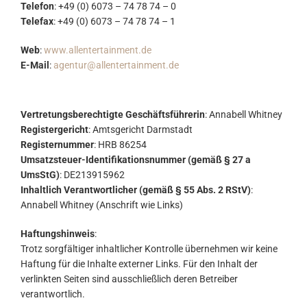
Telefon
: +49 (0) 6073 – 74 78 74 – 0
Telefax
: +49 (0) 6073 – 74 78 74 – 1
Web
:
www.allentertainment.de
E-Mail
:
agentur@allentertainment.de
Vertretungsberechtigte Geschäftsführerin
: Annabell Whitney
Registergericht
: Amtsgericht Darmstadt
Registernummer
: HRB 86254
Umsatzsteuer-Identifikationsnummer (gemäß § 27 a
UmsStG)
: DE213915962
Inhaltlich Verantwortlicher (gemäß § 55 Abs. 2 RStV)
:
Annabell Whitney (Anschrift wie Links)
Haftungshinweis
:
Trotz sorgfältiger inhaltlicher Kontrolle übernehmen wir keine
Haftung für die Inhalte externer Links. Für den Inhalt der
verlinkten Seiten sind ausschließlich deren Betreiber
verantwortlich.