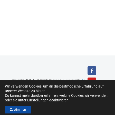
Facebook
Copyright 2022 | All Rights Reserved | Powered by
All
YouTube
Entertainment
|
Impressum
|
Datenschutzweise
Wir verwenden Cookies, um dir die bestmögliche Erfahrung auf
unserer Website zu bieten.
Instagram
Du kannst mehr darüber erfahren, welche Cookies wir verwenden,
oder sie unter
Einstellungen
deaktivieren.
Zustimmen